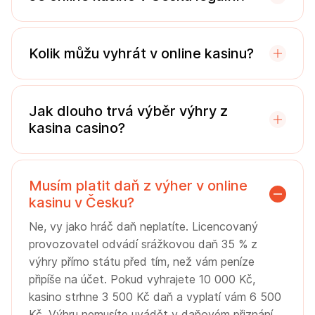
Ano, pokud má provozovatel licenci od
Ministerstva financí ČR. Od roku 2017 reguluje
Kolik můžu vyhrát v online kasinu?
hazard zákon č. 186/2016 Sb. Hrajete-li na
neregulované zahraniční platformě, porušujete
Výše výhry závisí na typu hry a sázce. Herní
zákon a nemáte právní ochranu. Před registrací
automaty mají maximální výhru uvedenou v
si ověřte platnost licence na oficiálním seznamu
Jak dlouho trvá výběr výhry z
pravidlech — často 5 000–50 000× váš vklad.
ministerstva — najdete ho v sekci „Hazardní
kasina casino?
Progresivní jackpoty jako Mega Moolah nabízejí
hry" na webu mfcr.cz. Legální kasina odvádějí
miliony korun; rekordní výhra v česku přesáhla 14
Závisí na platební metodě a stavu verifikace
daň z výher automaticky, vy jako hráč nemusíte
milionů Kč. Stolní hry mají pevné výplatní poměry
účtu. E-peněženky (Skrill, Neteller) zpracují
nic hlásit finančnímu úřadu.
— ruleta platí 35:1 na číslo, blackjack 3:2 na
Musím platit daň z výher v online
výběr do 24 hodin, často rychleji. Platební karty
klasickou hru. Živé kasino limituje maximální
kasinu v Česku?
za 1–3 pracovní dny. Bankovní převod 2–5 dnů.
sázku i výhru podle stolu; VIP ruleta akceptuje
První výběr vyžaduje ověření totožnosti
Ne, vy jako hráč daň neplatíte. Licencovaný
sázky až 50 000 Kč na jedno kolo s potenciální
nahráním dokladů — proces trvá 24–48 hodin.
provozovatel odvádí srážkovou daň 35 % z
výhrou 1,75 milionu.
Bez kompletní verifikace kasino výhru nevyplatí.
výhry přímo státu před tím, než vám peníze
připíše na účet. Pokud vyhrajete 10 000 Kč,
kasino strhne 3 500 Kč daň a vyplatí vám 6 500
Kč. Výhru nemusíte uvádět v daňovém přiznání