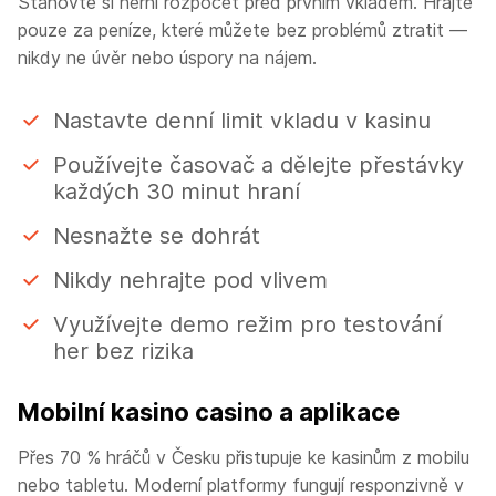
Stanovte si herní rozpočet před prvním vkladem. Hrajte
pouze za peníze, které můžete bez problémů ztratit —
nikdy ne úvěr nebo úspory na nájem.
Nastavte denní limit vkladu v kasinu
Používejte časovač a dělejte přestávky
každých 30 minut hraní
Nesnažte se dohrát
Nikdy nehrajte pod vlivem
Využívejte demo režim pro testování
her bez rizika
Mobilní kasino casino a aplikace
Přes 70 % hráčů v Česku přistupuje ke kasinům z mobilu
nebo tabletu. Moderní platformy fungují responzivně v