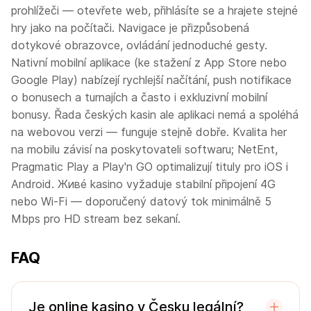
prohlížeči — otevřete web, přihlásíte se a hrajete stejné
hry jako na počítači. Navigace je přizpůsobená
dotykové obrazovce, ovládání jednoduché gesty.
Nativní mobilní aplikace (ke stažení z App Store nebo
Google Play) nabízejí rychlejší načítání, push notifikace
o bonusech a turnajích a často i exkluzivní mobilní
bonusy. Řada českých kasin ale aplikaci nemá a spoléhá
na webovou verzi — funguje stejně dobře. Kvalita her
na mobilu závisí na poskytovateli softwaru; NetEnt,
Pragmatic Play a Play'n GO optimalizují tituly pro iOS i
Android. Живé kasino vyžaduje stabilní připojení 4G
nebo Wi-Fi — doporučený datový tok minimálně 5
Mbps pro HD stream bez sekaní.
FAQ
Je online kasino v Česku legální?