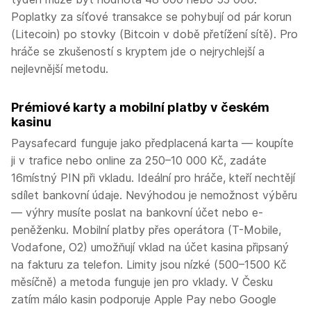
Poplatky za síťové transakce se pohybují od pár korun
(Litecoin) po stovky (Bitcoin v době přetížení sítě). Pro
hráče se zkušeností s kryptem jde o nejrychlejší a
nejlevnější metodu.
Prémiové karty a mobilní platby v českém
kasinu
Paysafecard funguje jako předplacená karta — koupíte
ji v trafice nebo online za 250–10 000 Kč, zadáte
16místný PIN při vkladu. Ideální pro hráče, kteří nechtějí
sdílet bankovní údaje. Nevýhodou je nemožnost výběru
— výhry musíte poslat na bankovní účet nebo e-
peněženku. Mobilní platby přes operátora (T-Mobile,
Vodafone, O2) umožňují vklad na účet kasina připsaný
na fakturu za telefon. Limity jsou nízké (500–1500 Kč
měsíčně) a metoda funguje jen pro vklady. V Česku
zatím málo kasin podporuje Apple Pay nebo Google