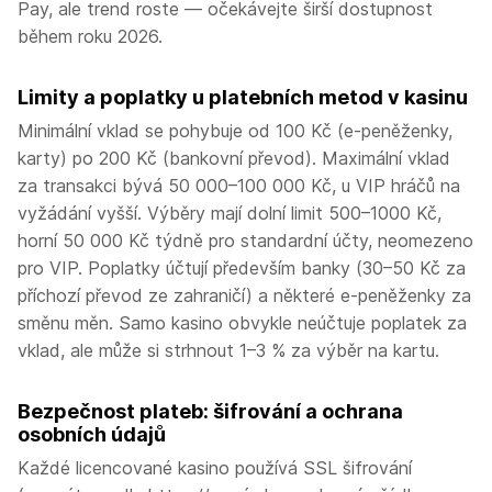
Pay, ale trend roste — očekávejte širší dostupnost
během roku 2026.
Limity a poplatky u platebních metod v kasinu
Minimální vklad se pohybuje od 100 Kč (e-peněženky,
karty) po 200 Kč (bankovní převod). Maximální vklad
za transakci bývá 50 000–100 000 Kč, u VIP hráčů na
vyžádání vyšší. Výběry mají dolní limit 500–1000 Kč,
horní 50 000 Kč týdně pro standardní účty, neomezeno
pro VIP. Poplatky účtují především banky (30–50 Kč za
příchozí převod ze zahraničí) a některé e-peněženky za
směnu měn. Samo kasino obvykle neúčtuje poplatek za
vklad, ale může si strhnout 1–3 % za výběr na kartu.
Bezpečnost plateb: šifrování a ochrana
osobních údajů
Každé licencované kasino používá SSL šifrování