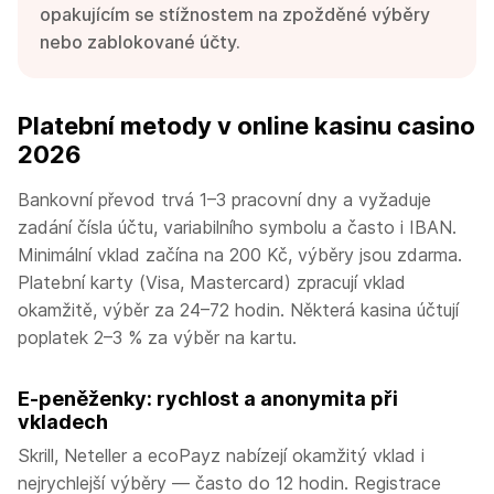
opakujícím se stížnostem na zpožděné výběry
nebo zablokované účty.
Platební metody v online kasinu casino
2026
Bankovní převod trvá 1–3 pracovní dny a vyžaduje
zadání čísla účtu, variabilního symbolu a často i IBAN.
Minimální vklad začína na 200 Kč, výběry jsou zdarma.
Platební karty (Visa, Mastercard) zpracují vklad
okamžitě, výběr za 24–72 hodin. Některá kasina účtují
poplatek 2–3 % za výběr na kartu.
E-peněženky: rychlost a anonymita při
vkladech
Skrill, Neteller a ecoPayz nabízejí okamžitý vklad i
nejrychlejší výběry — často do 12 hodin. Registrace