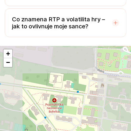
od roku 2016 osvobozené od daně – nemusíte
Ano, zrušení účtu můžete požádat kdykoli přes
nic řešit ani vyplňovat do daňového přiznání.
zákaznickou podporu. Casino je povinné váš
Pokud vyhrajete více, dostanete od casina
Co znamena RTP a volatilita hry –
požadavek splnit do 7 dnů a vymazat všechna
potvrzení o zdanění.
jak to ovlivnuje moje sance?
osobní data podle GDPR. Před zrušením si
vyberte zbývající prostředky – po zrušení už k
RTP (Return to Player) udává teoretické
nim nemáte přístup.
|
© OpenStreetMap contributors
Leaflet
procento vrácení sázek hráčům v dlouhém
období. RTP 96 % znamená, že hra vrátí 96 Kč
+
z každých 100 vsazených. Volatilita říká, jak
−
často a jak velké výhry padají: nízká = časté
malé výhry, vysoká = vzácné velké výhry. Hry s
vysokou volatilitou jsou vhodnější pro riskantní
hráče s vyšším rozpočtem.