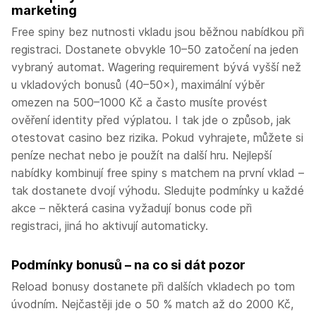
marketing
Free spiny bez nutnosti vkladu jsou běžnou nabídkou při
registraci. Dostanete obvykle 10–50 zatočení na jeden
vybraný automat. Wagering requirement bývá vyšší než
u vkladových bonusů (40–50×), maximální výběr
omezen na 500–1000 Kč a často musíte provést
ověření identity před výplatou. I tak jde o způsob, jak
otestovat casino bez rizika. Pokud vyhrajete, můžete si
peníze nechat nebo je použít na další hru. Nejlepší
nabídky kombinují free spiny s matchem na první vklad –
tak dostanete dvojí výhodu. Sledujte podmínky u každé
akce – některá casina vyžadují bonus code při
registraci, jiná ho aktivují automaticky.
Podmínky bonusů – na co si dát pozor
Reload bonusy dostanete při dalších vkladech po tom
úvodním. Nejčastěji jde o 50 % match až do 2000 Kč,